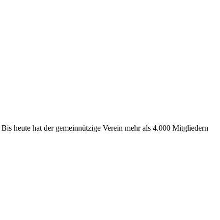
49.650,00 €
13 Jahre
7 %
29.790,00 €
13 Jahre
4 %
19.860,00 €
13 Jahre
3 %
 Bis heute hat der gemeinnützige Verein mehr als 4.000 Mitgliedern