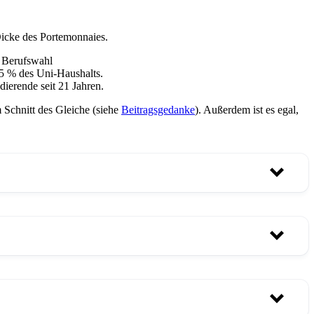
icke des Portemonnaies.
e Berufswahl
25 % des Uni-Haushalts.
dierende seit 21 Jahren.
 Schnitt des Gleiche (siehe
Beitragsgedanke
). Außerdem ist es egal,
00 EUR, wirst Du in diesem Jahr von der Rückzahlung befreit.
 Höchstbetrag wird, wie auch die Untergrenze, der Inflation