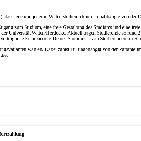
dass jede und jeder in Witten studieren kann – unabhängig von der D
Zugang zum Studium, eine freie Gestaltung des Studiums und eine frei
 der Universität Witten/Herdecke. Aktuell tragen Studierende so rund 
ialverträgliche Finanzierung Deines Studiums – von Studierenden für Stu
ngsvarianten wählen. Dabei zahlst Du unabhängig von der Variante im
uss.
t, zahlt mehr zurück.
b der vertraglich festgelegten Untergrenze liegt, momentan rund 21.0
ofortzahlung
 des Sofortzahlungsbeitrags) deckelt deine Rückzahlung nach oben. Der