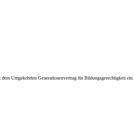
10 Semester
827,50 €
6 Semester
827,50 €
4 Semester
827,50 €
it dem Umgekehrten Generationenvertrag für Bildungsgerechtigkeit ein.