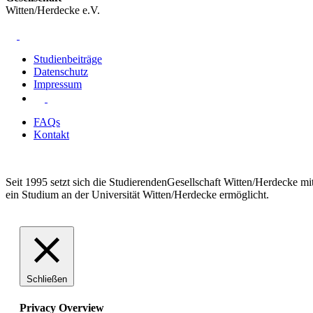
Witten/Herdecke e.V.
St.Ex. - Zahn-, Mund- und Kieferheilkunde
ZMK - Grundstudium & Präklinik
ZMK - Klinik
Studienbeiträge
Datenschutz
Impressum
FAQs
Kontakt
Seit 1995 setzt sich die StudierendenGesellschaft Witten/Herdecke m
ein Studium an der Universität Witten/Herdecke ermöglicht.
Schließen
Privacy Overview