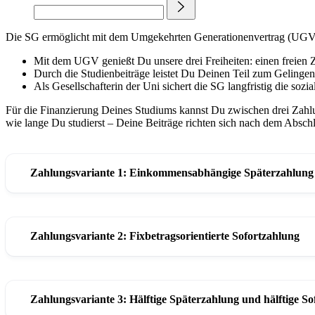
Die SG ermöglicht mit dem Umgekehrten Generationenvertrag (UGV), 
Mit dem UGV genießt Du unsere drei Freiheiten: einen freien 
Durch die Studienbeiträge leistet Du Deinen Teil zum Gelingen
Als Gesellschafterin der Uni sichert die SG langfristig die soz
Für die Finanzierung Deines Studiums kannst Du zwischen drei Zahlu
wie lange Du studierst – Deine Beiträge richten sich nach dem Abschl
Zahlungsvariante 1: Einkommensabhängige Späterzahlung
Zahlungsvariante 2: Fixbetragsorientierte Sofortzahlung
Wer wenig verdient, zahlt wenig zurück; wer mehr verdien
Untergrenze: Wenn dein maßgebliches Einkommen unterhal
Zahlungsvariante 3: Hälftige Späterzahlung und hälftige S
Obergrenze: Eine festgelegte Höchstgrenze (das Doppelte