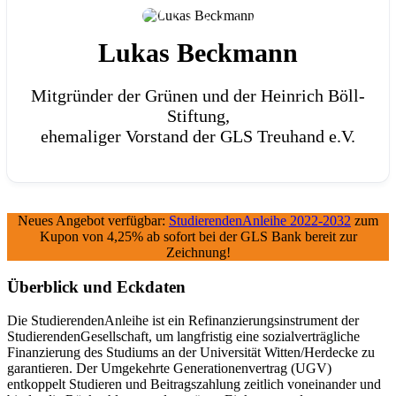
Lukas Beckmann
Mitgründer der Grünen und der Heinrich Böll-
Stiftung,
ehemaliger Vorstand der GLS Treuhand e.V.
Neues Angebot verfügbar:
StudierendenAnleihe 2022-2032
zum
Kupon von 4,25% ab sofort bei der GLS Bank bereit zur
Zeichnung!
Überblick und Eckdaten
Die StudierendenAnleihe ist ein Refinanzierungsinstrument der
StudierendenGesellschaft, um langfristig eine sozialverträgliche
Finanzierung des Studiums an der Universität Witten/Herdecke zu
garantieren. Der Umgekehrte Generationenvertrag (UGV)
entkoppelt Studieren und Beitragszahlung zeitlich voneinander und