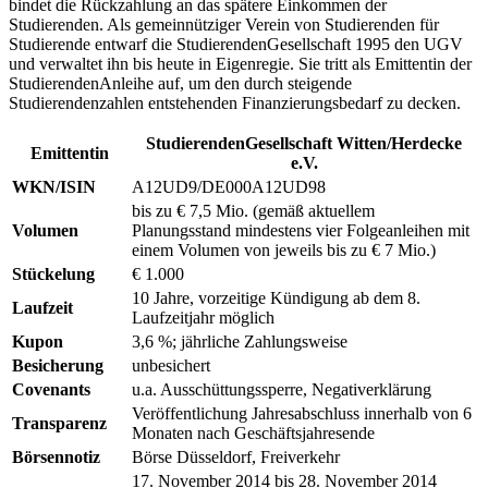
bindet die Rückzahlung an das spätere Einkommen der
Studierenden. Als gemeinnütziger Verein von Studierenden für
Studierende entwarf die StudierendenGesellschaft 1995 den UGV
und verwaltet ihn bis heute in Eigenregie. Sie tritt als Emittentin der
StudierendenAnleihe auf, um den durch steigende
Studierendenzahlen entstehenden Finanzierungsbedarf zu decken.
StudierendenGesellschaft Witten/Herdecke
Emittentin
e.V.
WKN/ISIN
A12UD9/DE000A12UD98
bis zu € 7,5 Mio. (gemäß aktuellem
Volumen
Planungsstand mindestens vier Folgeanleihen mit
einem Volumen von jeweils bis zu € 7 Mio.)
Stückelung
€ 1.000
10 Jahre, vorzeitige Kündigung ab dem 8.
Laufzeit
Laufzeitjahr möglich
Kupon
3,6 %; jährliche Zahlungsweise
Besicherung
unbesichert
Covenants
u.a. Ausschüttungssperre, Negativerklärung
Veröffentlichung Jahresabschluss innerhalb von 6
Transparenz
Monaten nach Geschäftsjahresende
Börsennotiz
Börse Düsseldorf, Freiverkehr
17. November 2014 bis 28. November 2014