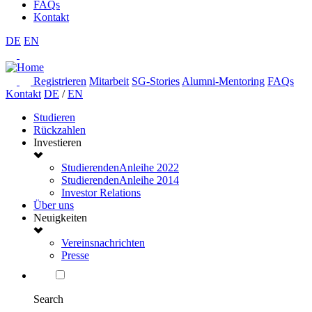
FAQs
Kontakt
DE
EN
Registrieren
Mitarbeit
SG-Stories
Alumni-Mentoring
FAQs
Kontakt
DE
/
EN
Studieren
Rückzahlen
Investieren
StudierendenAnleihe 2022
StudierendenAnleihe 2014
Investor Relations
Über uns
Neuigkeiten
Vereinsnachrichten
Presse
Search