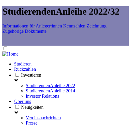
StudierendenAnleihe 2022/32
Informationen für Anleger:innen
Kennzahlen
Zeichnung
Zugehörige Dokumente
Studieren
Rückzahlen
Investieren
StudierendenAnleihe 2022
StudierendenAnleihe 2014
Investor Relations
Über uns
Neuigkeiten
Vereinsnachrichten
Presse