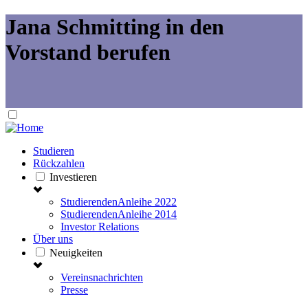
Jana Schmitting in den
Vorstand berufen
Studieren
Rückzahlen
Investieren
StudierendenAnleihe 2022
StudierendenAnleihe 2014
Investor Relations
Über uns
Neuigkeiten
Vereinsnachrichten
Presse