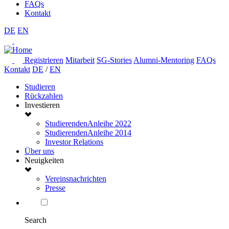
FAQs
Kontakt
DE
EN
Registrieren
Mitarbeit
SG-Stories
Alumni-Mentoring
FAQs
Kontakt
DE
/
EN
Studieren
Rückzahlen
Investieren
StudierendenAnleihe 2022
StudierendenAnleihe 2014
Investor Relations
Über uns
Neuigkeiten
Vereinsnachrichten
Presse
Search