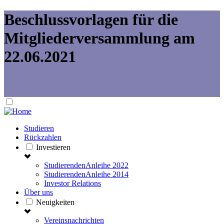
Beschlussvorlagen für die
Mitgliederversammlung am
22.06.2021
Studieren
Rückzahlen
Investieren
StudierendenAnleihe 2022
StudierendenAnleihe 2014
Investor Relations
Über uns
Neuigkeiten
Vereinsnachrichten