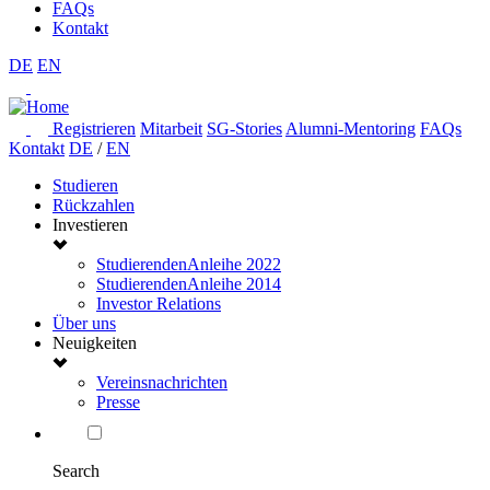
FAQs
Kontakt
DE
EN
Registrieren
Mitarbeit
SG-Stories
Alumni-Mentoring
FAQs
Kontakt
DE
/
EN
Studieren
Rückzahlen
Investieren
StudierendenAnleihe 2022
StudierendenAnleihe 2014
Investor Relations
Über uns
Neuigkeiten
Vereinsnachrichten
Presse
Search