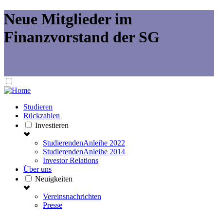
Neue Mitglieder im
Finanzvorstand der SG
Studieren
Rückzahlen
Investieren
StudierendenAnleihe 2022
StudierendenAnleihe 2014
Investor Relations
Über uns
Neuigkeiten
Vereinsnachrichten
Presse