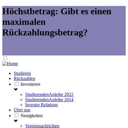
Höchstbetrag: Gibt es einen
maximalen
Rückzahlungsbetrag?
Studieren
Rückzahlen
Investieren
StudierendenAnleihe 2022
StudierendenAnleihe 2014
Investor Relations
Über uns
Neuigkeiten
Vereinsnachrichten