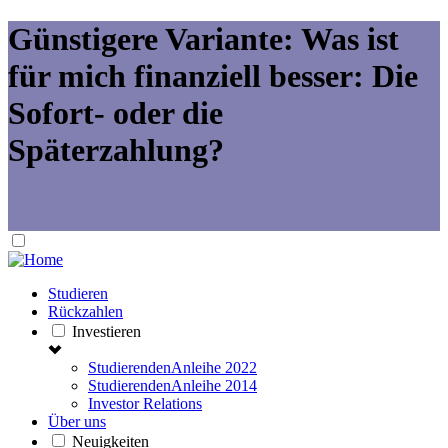
Günstigere Variante: Was ist
für mich finanziell besser: Die
Sofort- oder die
Späterzahlung?
Studieren
Rückzahlen
Investieren
StudierendenAnleihe 2022
StudierendenAnleihe 2014
Investor Relations
Über uns
Neuigkeiten