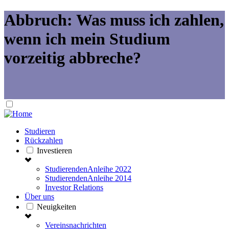
Abbruch: Was muss ich zahlen,
wenn ich mein Studium
vorzeitig abbreche?
Studieren
Rückzahlen
Investieren
StudierendenAnleihe 2022
StudierendenAnleihe 2014
Investor Relations
Über uns
Neuigkeiten
Vereinsnachrichten